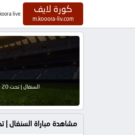
كورة لايف
koora live
m.kooora-liv.com
السنغال | تحت 20
مشاهدة مباراة السنغال | تحت 20 و إفريقيا الوسطى | تحت 20 في كأس الأمم الإفريقي