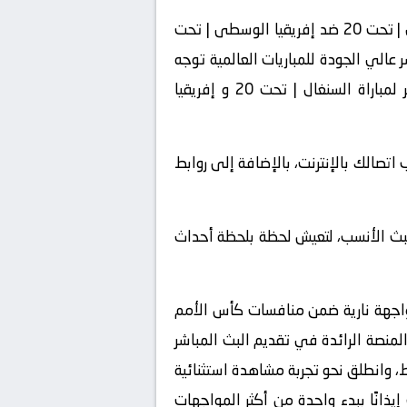
لا تفوت واحدة من أقوى مواجهات كأس الأمم الإفريقية | تحت 20! الآن يمكنك مشاهدة مباراة السنغال | تحت 20 ضد إفريقيا الوسطى | تحت
 لكل من يبحث عن بث مباشر عالي الجودة للمباريات العالمية توجه
فورًا إلى موقع kora live، وضمن جدول المباريات المحدث ليوم 2025-05-02، ستجد رابط البث المباشر لمباراة السنغال | تحت 20 و إفريقيا
اتصالك بالإنترنت، بالإضافة إلى روابط
البث الأنسب، لتعيش لحظة بلحظة أحداث
مثيل لها حيث يلتقي فريقا السنغال | تحت 20 و إفريقيا الوسطى | تحت 20 في مواجهة نارية ضمن منافسات كأس الأمم
يف”، المنصة الرائدة في تقديم البث المباشر
، وانطلق نحو تجربة مشاهدة استثنائية
-02، تنطلق صافرة البداية من ملعب إيذانًا ببدء واحدة من أكثر المواجهات