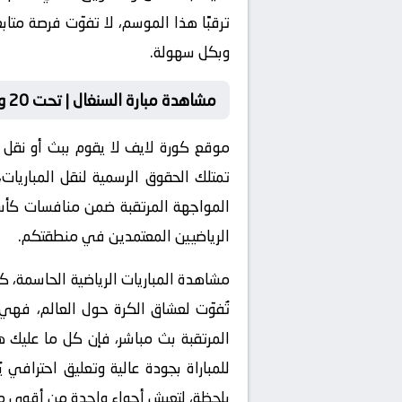
وبكل سهولة.
مشاهدة مبارة السنغال | تحت 20 و إفريقيا الوسطى | تحت 20 بث مباشر
موقع كورة لايف لا يقوم ببث أو نقل ال
الرياضيين المعتمدين في منطقتكم.
تُفوّت لعشاق الكرة حول العالم، فهي 
المرتقبة بث مباشر، فإن كل ما عليك ه
للمباراة بجودة عالية وتعليق احترافي
بلحظة، لتعيش أجواء واحدة من أقوى مباريات كأ