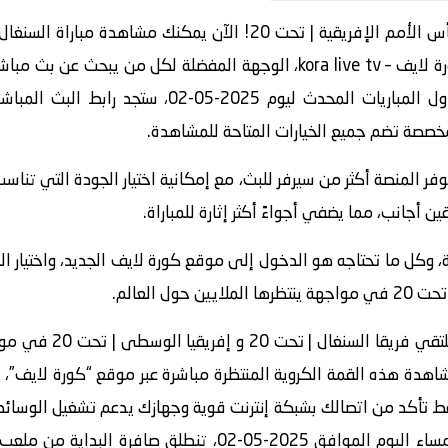
20 بث مباشر بكل سهولة عبر منصة كورة لايف – kora live tv، الوجهة المفضلة
ر المنصة أكثر من سيرفر للبث، مع إمكانية اختيار الجودة التي تناسب 
ين أجانب، مما يضفي أجواءً أكثر إثارة للمباراة.
مة، وكل ما تحتاجه هو الدخول إلى موقع كورة لايف الجديد، واختيار 
استعد لأمسية كروية لا 
ممتاز، ويمكنك مشاهدة هذه القمة الكروية المنتظرة مباشرة عبر موقع “كورة لا
قط تأكد من اتصالك بشبكة إنترنت قوية وجهازك يدعم تشغيل الوسائط
مليئة بالحماس والتشويق، ففي تمام مساء اليوم الموافق 2025-05