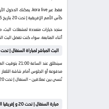
كأس الأمم الإفريقية | تحت 20 بتاريخ 2025-05-02، واستعراض جميع الروابط المخصصة للبث المباشر بجودة عالية HD وبدون تقطيع.
ستجد خيارات متعددة لمشغلات البث، م
أثناء المتابعة. سواء كنت تفضل البث السر
البث المباشر لمباراة السنغال | تحت 20 و إفريقيا الوسطى | تحت 20
سينطلق عند ال
تُنسى بين عملاقين – السنغال | تحت 20 و إفريقيا الوسطى | تحت 20 في مواجهة عنوانها القوة، المهارة، والندية.
مبارة السنغال | تحت 20 و إفريقيا الوسطى | تحت 20 لايف