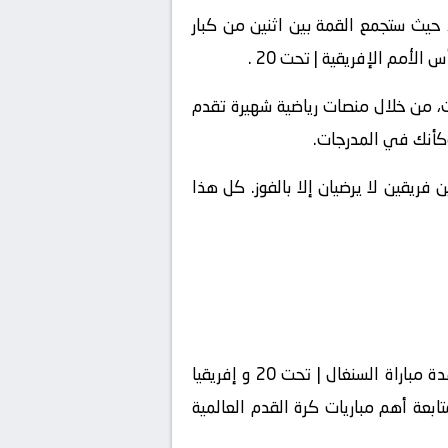
وّت فرصة مشاهدة مباراة السنغال | تحت 20 اليوم بث مباشر، حيث ستجمع القمة بين اثنين من كبار
لأمم الإفريقية | تحت 20 .
رنت، من خلال منصات رياضية شهيرة تقدم
حماس، المهارة، والتحدي بين فريقين لا يرضيان إلا بالفوز. كل هذا
إذا كنت من عشاق المتعة الكروية والمباريات النارية، فأنت على موعد مع الإثارة الحقيقية من خلال مشاهدة مباراة السنغال | تحت 20 و إفريقيا
 لمتابعة أهم مباريات كرة القدم العالمية