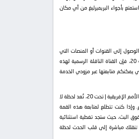
ا الموسم، لا تفوّت فرصة متابعة كل لحظة من الإثارة والأهداف والتعليق المباشر عبر kora live، واستمتع بأجواء البريميرليغ من أي مكان
 الوصول إلى القنوات أو المنصات التي
تمتلك الحقوق الرسمية لنقل المباريات، وفيما يتعلق بمباراة السنغال | تحت 20 و إفريقيا الوسطى | تحت 20، فإن القناة الناقلة الرسمية لهذه
ناة المالكة لحقوق البث ، والتي يمكنكم متابعتها عبر مزودي الخدمة
مشاهدة المباريات الرياضية الحاسمة، كمواجهة السنغال | تحت 20 و إفريقيا الوسطى | تحت 20 في كأس الأمم الإفريقية | تحت 20، تُعد لحظة لا
. وإذا كنت تتطلع لمتابعة هذه القمة
قوق البث، حيث ستجد تغطية استثنائية
عة تنقلك مباشرة إلى قلب الحدث لحظة