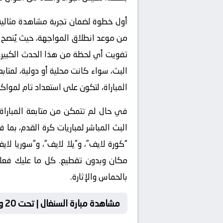
تفويت أي لحظة من هذا الحدث الكبير. 
البث، سواء كانت محلية أو دولية، لمتابع
المباراة، لتكون على استعداد تام لموا
في حال لم تتمكن من متابعة المباراة ع
“كورة لايف”، و”يلا لايف”، و”سوريا لاي
مكان وبدون تقطيع. كل ما عليك فعله 
بالحماس والإثارة.
مشاهدة مبارة السنغال | تحت 20 و إفريقيا الوسطى | تحت 20 بث مباشر كورة لايف