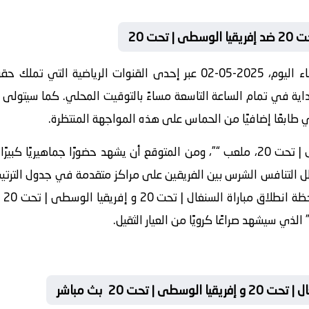
حت 20
من المقرر أن تُبث المباراة مباشرة مساء اليوم، 2025-05-02 عبر إحدى الق
تنطلق صافرة البداية في تمام الساعة التاسعة مساءً بالتوقيت المحلي. كما سي
ي طابعًا إضافيًا من الحماس على هذه المواجهة المنتظرة.
الحدث سيُقام في معقل نادي السنغال | تحت 20، ملعب “”، ومن المتوقع أن يشهد حضورً
ل التنافس الشرس بين الفريقين على مراكز متقدمة في جدول الترتيب.
هذا
 تحت 20 بث مباشر