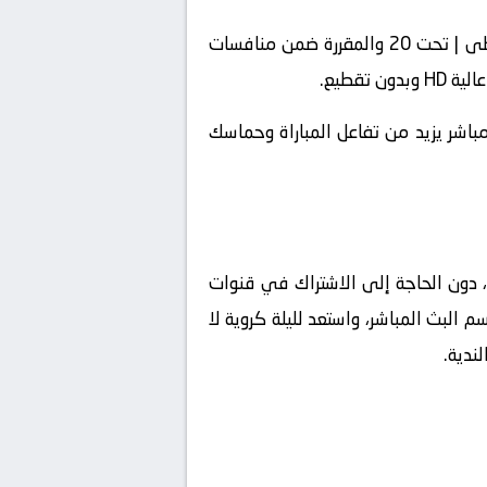
فقط عبر kora live، يمكنك الدخول الآن إلى صفحة المباراة الخاصة بـ السنغال | تحت 20 ضد إفريقيا الوسطى | تحت 20 والمقررة ضمن منافسات
اشر يزيد من تفاعل المباراة وحماسك
اجد فيه، دون الحاجة إلى الاشتراك في قنوات
ليدية لا تنتظر، توجه الآن إلى موقع koora live tv، وادخل إلى قسم البث المباشر، واستعد لليلة كروية لا