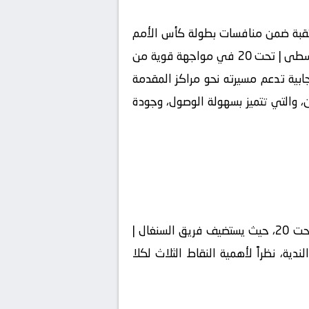
لى مباراة مرتقبة ضمن منافسات بطولة كأس الأمم
الإفريقية | تحت 20 لموسم 2023-2024، والتي ستجمع بين فريقي السنغال | تحت 20 و فريق إفريقيا الوسطى | تحت 20 في مواجهة قوية من
جابية تدعم مسيرته نحو مراكز المقدمة
ين، والتي تتميز بسهولة الوصول، وجودة
تتو جه اهتمام محبي كرة القدم مساء اليوم باتجاة مباراة مرتقبة ضمن منافسات كأس الأمم الإفريقية | تحت 20، حيث يستضيف فريق السنغال |
ا بالإثارة والندية، نظراً لأهمية النقاط الثلاث لكلا