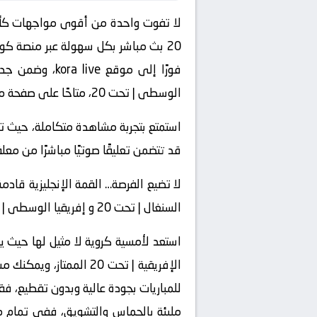
الوسطى | تحت 20، متاحًا على صفحة مخصصة تضم جميع الخيارات المتاحة للمشاهدة.
استمتع بتجربة مشاهدة متكاملة، حيث توف
قد تتضمن تعليقًا صوتيًا مباشرًا من معلق
لا تضيع الفرصة… القمة الإنجليزية قاد
السنغال | تحت 20 و إفريقيا الوسطى | تحت 20 في مواجهة ينتظرها الملايين حول العالم.
الإفريقية | تحت 20 ال
للمباريات بجودة عالية وبدون تقطيع، ف