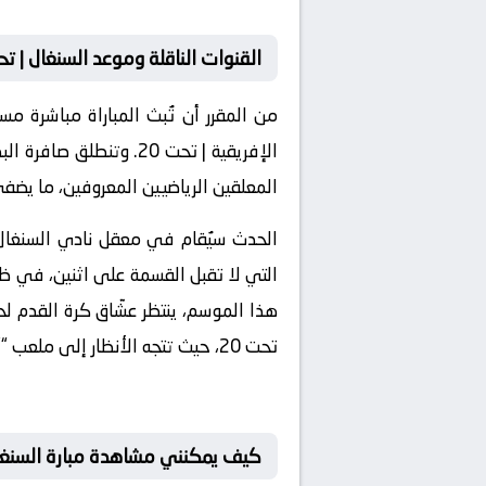
القنوات الناقلة وموعد السنغال | تحت 20 ضد إفريقيا الوسطى | ت
الإفريقية | تحت 20. و
المعلقين الرياضيين المعروفين، ما يضف
التي لا تقبل القسمة على اثنين، في ظ
تحت 20، حيث تتجه الأنظار إلى ملعب “” الذي سيشهد صراعًا كرويًا من العيار الثقيل.
كيف يمكنني مشاهدة مبارة السنغال | تحت 20 و إفريقيا الوسطى |