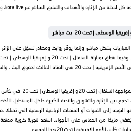
ترقبًا هذ
مباريات بشكل مباشر، وإنما يوفّر روابط ومصادر تسهّل على الزائر
المواجهة المرتقبة ضمن منافسات كأس الأمم الإفريقية | تحت 20 هي الق
تجمع بين الإثارة والتشويق والندية الكبيرة داخل المستطيل الأخضر
و التوجه إلى القنوات أو المنصات الرياضية الرسمية التي تمتلك ح
 يُضفي مزيدًا من الحماس على الأجواء. استعد لتجربة كروية ممت
س الأمم الإفريقية | تحت 20 هذا الموسم.