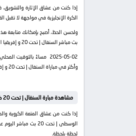
الكرة الإنجليزية في مواجهة لا تقبل الق
ولحسن الحظ، أصبح بإمكانك متابعة هذا 
بث مباشر السنغال | تحت 20 و إفريقيا الوسطى | تحت 20 بجودة عالية وبدون تقطيع، لتعيش أجواء الملعب وكأنك في المدرجات.
وأكثر في مباراة السنغال | تحت 20 و إفريقيا الوسطى | تحت 20 بث مباشر اليوم لا تفوّت اللحظة .
مشاهدة مبارة السنغال | تحت 20 ضد إفريقيا الوسطى | تحت 20
الوسطى | تحت 20 بث م
لحظة بلحظة.