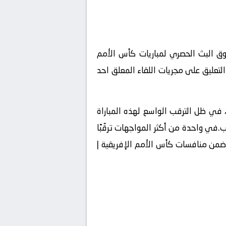
نوات الرياضية التي تملك حقوق البث الحصري لمباريات كأس الأمم
تولى التعليق على مجريات اللقاء المعلق احد
ا جماهيريًا كبيرًا، في ظل الترقب الواسع لهذه المباراة
في واحدة من أكثر المواجهات ترقّبًا
 الموسم، ينتظر عشّاق كرة القدم لحظة انطلاق مباراة السنغال | تحت 20 و إفريقيا الوسطى | تحت 20 ضمن منافسات كأس الأمم الإفريقية |