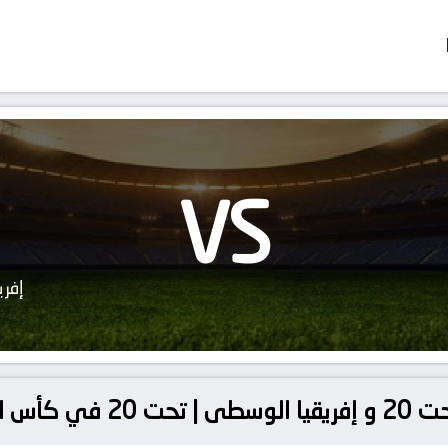
VS
إفري
ة | تحت 20