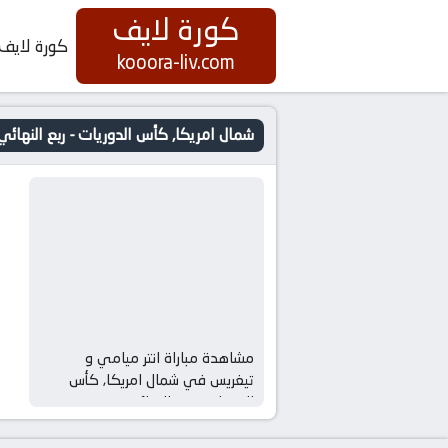
كورة لايف
كورة لايف
kooora-liv.com
شمال امريكا, كأس الدوريات - ربع النهائي
مشاهدة مباراة انتر ميامي و
تيغريس في شمال امريكا, كأس
الدوريات – ربع النهائي