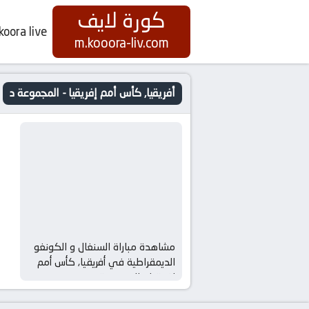
كورة لايف
koora live
m.kooora-liv.com
أفريقيا, كأس أمم إفريقيا - المجموعة د
مشاهدة مباراة السنغال و الكونغو
الديمقراطية في أفريقيا, كأس أمم
إفريقيا – المجموعة د