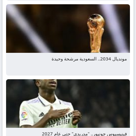
مونديال 2034.. السعودية مرشحة وحيدة
فينيسيوس جونيور.. "مدريدي" حتى عام 2027