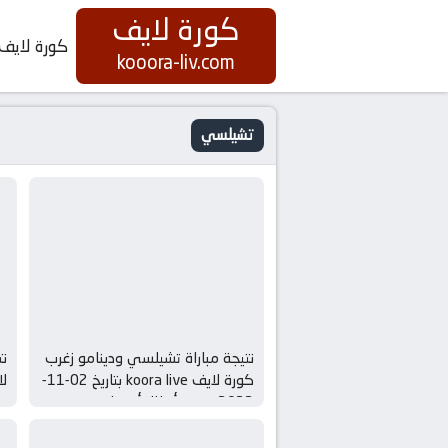
كورة لايف
كورة لايف
kooora-liv.com
تشيلسي
نتيجة مباراة تشيلسي ودينامو زغرب
نت
كورة لايف koora live بتاريخ 02-11-
2022 دوري أبطال أوروبا
دو