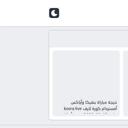
skin
نتيجة مباراة بنفيكا وأياكس
أمستردام كورة لايف koora live
طال
بتاريخ 15-02-2022 دوري أبطال
أوروبا