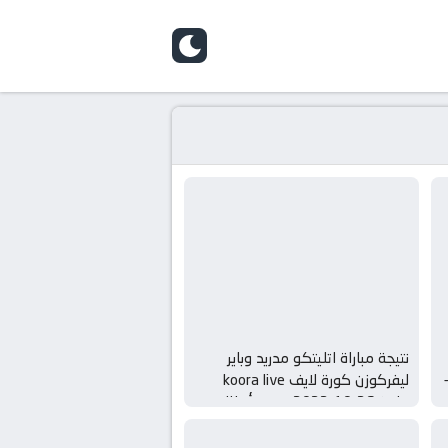
skin
نتيجة مباراة اتليتكو مدريد وباير
يف koora live بتاريخ 01-11-
ليفركوزن كورة لايف koora live
بتاريخ 26-10-2022 دوري أبطال
أوروبا