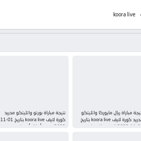
koora live
يجة مباراة ريال مايوركا واتليتكو
نتيجة مباراة بورتو واتليتكو مدريد
مدريد كورة لايف koora live بتاريخ
كورة لا
الدوري الاسباني
2022 دوري أبطال أوروبا