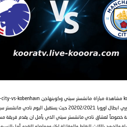
الجولة الثالثة من دور المجموعات من دوري ابطال اوروبا 20202/2021
قبة خصوصآ لعشاق نادي مانشستر سيتي الذي يأمل ان يقدم فريقة م
راة والخروج بالثلاث النقاط والمقاتلة اكثر ومواصله التقدم أما بالنس