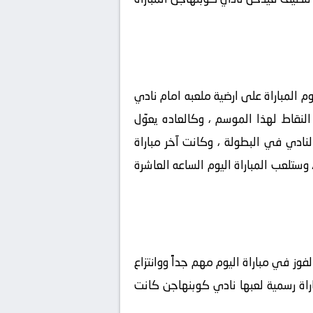
 المباراة على ارضية ملعبه امام نادي
لنقاط لهذا الموسم ، وكالعاده يعوّل
لنادي في البطولة ، وكانت آخر مباراة
ه لعبها نادي مانشستر سيتي في الجولة السابقة امام نادي بروسيا دورتموند وانتهت بالفوز بنتيجة 2-1 ، وستلعب المباراة اليوم الساعه العاشرة
فوز في مباراة اليوم مهم جداً ووانتزاع
اراة رسمية لعبها نادي كوبنهاجن كانت