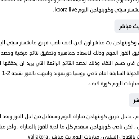
سيتي وكوبنهاجن اليوم koora live .
ث مباشر
وكوبنهاجن بث مباشر اون لاين لايف يلعب فريق مانشستر سيتي اليوم
ق الفوز المهم وذلك لاسعاد جماهيره وتحقيق نتائج مرضية وحصد ا
 في حسم اللقاء وذلك لحصد النتائج الرائعة التي يريد ان يحققها ا
رسمي
باريات اليوم كورة لايف.
شر
ليوم ، يدخل فريق كوبنهاجن مباراة اليوم وسيقاتل من اجل الفوز ويعد ال
، لكن نادي كوبنهاجن سيقدم كل ما لدية للفوز بالمباراة ، وآخر مب
ادل السلبي ، مباريات اليوم بث مباشر ، yallakora.