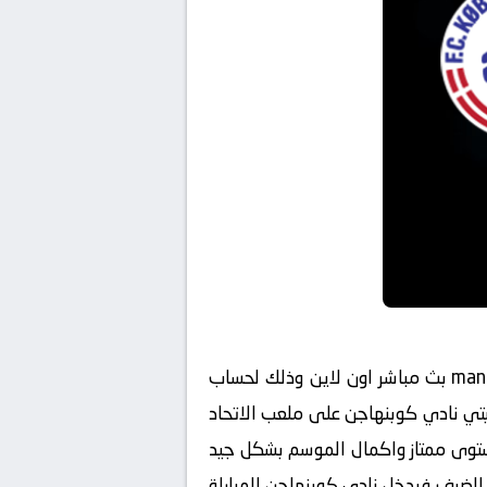
koora live مشاهدة مباراة مانشستر سيتي وكوبنهاجن man-city-vs-kobenhavn بث مباشر اون لاين وذلك لحساب
 حيث يستقبل اليوم نادي مانشستر سيتي نادي كوبنهاجن على ملعب الاتحاد
ستوى ممتاز واكمال الموسم بشكل جيد
به للضيف فيدخل نادي كوبنهاجن المباراة