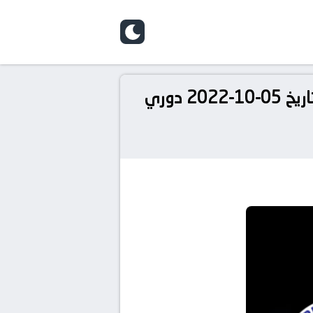
skin
نتيجة مباراة مانشستر سيتي وكوبنهاجن بث مباشر كورة لايف koora live بتاريخ 05-10-2022 دوري