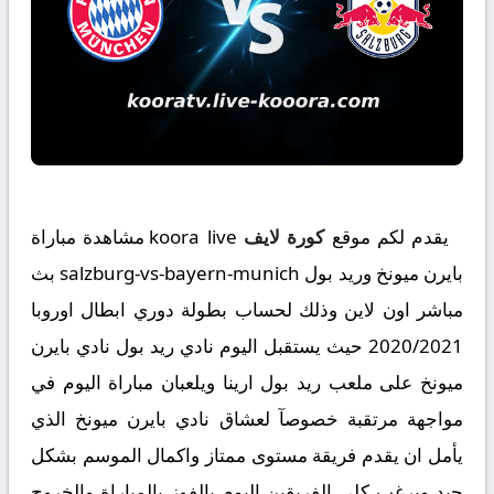
يقدم لكم موقع
كورة لايف
koora live مشاهدة مباراة
بايرن ميونخ وريد بول salzburg-vs-bayern-munich بث
مباشر اون لاين وذلك لحساب بطولة دوري ابطال اوروبا
2020/2021 حيث يستقبل اليوم نادي ريد بول نادي بايرن
ميونخ على ملعب ريد بول ارينا ويلعبان مباراة اليوم في
مواجهة مرتقبة خصوصآ لعشاق نادي بايرن ميونخ الذي
يأمل ان يقدم فريقة مستوى ممتاز واكمال الموسم بشكل
جيد ويرغب كلى الفريقين اليوم بالفوز بالمباراة والخروج