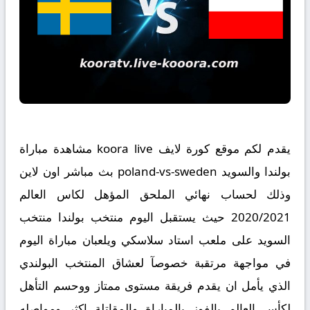
يقدم لكم موقع كورة لايف koora live مشاهدة مباراة
بولندا والسويد poland-vs-sweden بث مباشر اون لاين
وذلك لحساب نهائي الملحق المؤهل لكاس العالم
2020/2021 حيث يستقبل اليوم منتخب بولندا منتخب
السويد على ملعب استاد سلاسكي ويلعبان مباراة اليوم
في مواجهة مرتقبة خصوصآ لعشاق المنتخب البولندي
الذي يأمل ان يقدم فريقة مستوى ممتاز ووحسم التأهل
لكأس العالم بالفوز بالمباراة والمقاتلة اكثر ومواصله