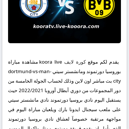
يقدم لكم موقع
كورة لايف
koora live مشاهدة مباراة
بوروسيا دورتموند ومانشستر سيتي dortmund-vs-man-
city بث مباشر اون لاين وذلك لحساب الجولة الخامسة من
دور المجموعات من دوري أبطال أوروبا 2022/2021 حيث
يستقبل اليوم نادي بروسيا دورتموند نادي مانشستر سيتي
على ملعب سيجنال ايدونا بارك ويلعبان مباراة اليوم في
مواجهة مرتقبة خصوصآ لعشاق نادي بروسيا دورتموند
الذي يأمل ان يقدم فريقة مستوى ممتاز واكمال الموسم