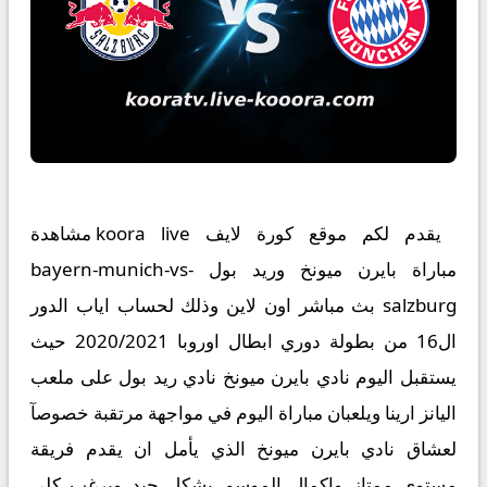
يقدم لكم موقع كورة لايف koora live مشاهدة
مباراة بايرن ميونخ وريد بول bayern-munich-vs-
salzburg بث مباشر اون لاين وذلك لحساب اياب الدور
ال16 من بطولة دوري ابطال اوروبا 2020/2021 حيث
يستقبل اليوم نادي بايرن ميونخ نادي ريد بول على ملعب
اليانز ارينا ويلعبان مباراة اليوم في مواجهة مرتقبة خصوصآ
لعشاق نادي بايرن ميونخ الذي يأمل ان يقدم فريقة
مستوى ممتاز واكمال الموسم بشكل جيد ويرغب كلى