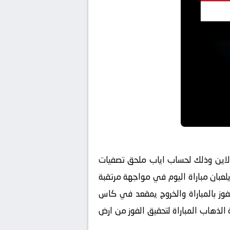
شاهدة مباراة السنغال ومصر senegal-vs-egypt بث مباشر اون لاين وذلك لحساب اياب ملحق تصفيات
مبي ويلعبان مباراة اليوم في مواجهة مرتقبة
وز بالمباراة والخروج يمقعد في كاس
 الذهاب المباراة لتحقيق الفوز من ارض