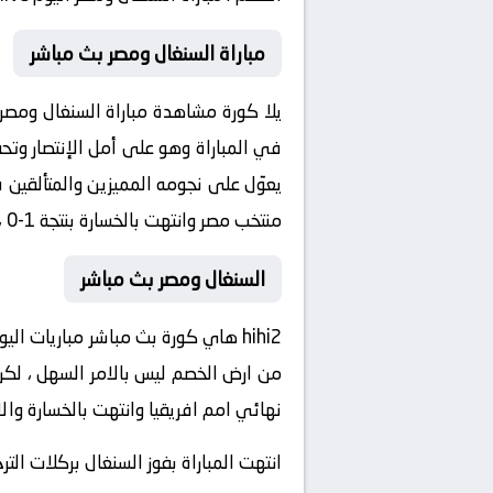
مباراة السنغال ومصر بث مباشر
يلا كورة مشاهدة مباراة السنغال ومصر 
في المباراة وهو على أمل الإنتصار وت
يعوّل على نجومه المميزين والمتألقين 
منتخب مصر وانتهت بالخسارة بنتجة 1-0 ، وستلعب المباراة اليوم الساعه الثامنة مساءً بتوقيت مكة المكرمة، بث مباشر مباريات اليوم كورة لايف.
السنغال ومصر بث مباشر
hihi2 هاي كورة بث مباشر مباريات ال
من ارض الخصم ليس بالامر السهل ، لكن 
نهائي امم افريقيا وانتهت بالخسارة والاخرى انتهت بالفوز بنتيجة 1-0 ، مبا
انتهت المباراة بفوز السنغال بركلات الترج