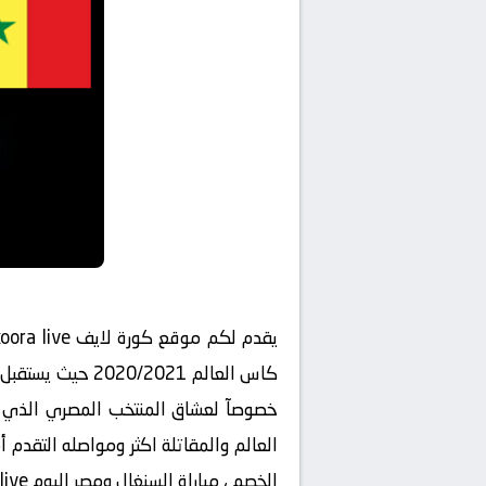
كاس العالم 021
خصوصآ لعشاق المنتخب المصري الذي يأ
العالم والمقاتلة اكثر ومواصله التقدم 
الخصم ، مباراة السنغال ومصر اليوم koora live .