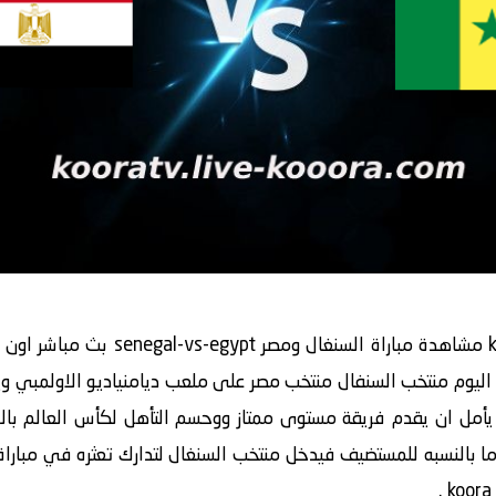
يقدم لكم موقع كورة لايف koora live م
2020/2 حيث يستقبل اليوم منتخب السنفال منتخب مصر على ملعب ديامنياديو الاول
مل ان يقدم فريقة مستوى ممتاز ووحسم التأهل لكأس العالم بالف
أما بالنسبه للمستضيف فيدخل منتخب السنغال لتدارك تعثره في مباراة