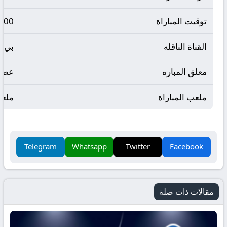
توقيت المباراة
3:00 مساءاً بتوقي
القناة الناقله
بي ا
معلق المباره
عصام
ملعب المباراة
ملعب
Telegram
Whatsapp
Twitter
Facebook
مقالات ذات صلة