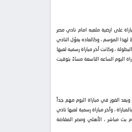
راة على ارضية ملعبه امام نادي مصر
لهذا الموسم ، وكالعاده يعوّل النادي
بطولة ، وكانت آخر مباراة رسميه لعبها
 الهلال السوداني وانتهت بالتعادل بننتيجة 0-0 ، وستلعب المباراة اليوم الساعه التاسعة مساءً بتوقيت
ويعد الفوز في مباراة اليوم مهم جداً
مباراة ، وآخر مباراة رسمية لعبها نادي
مام طلائع الجيش وانتهت بالتعادل بنتيجة 0-0 ، مباريات اليوم بث مباشر ، الأهلي ومصر المقاصة