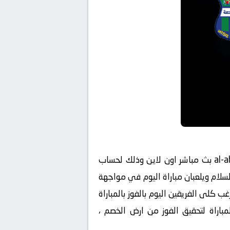
يقدم لكم موقع كورة لايف koora live مشاهدة مباراة الأهلي ومصر المقاصة al-ahly-vs-misr-elmaqasah بث مباشر اون لاين وذلك لحساب
ب استاد السلام ويلعبان مباراة اليوم في مواجهة
لى الفريقين اليوم بالفوز بالمباراة
مباراة لتحقيق الفوز من ارض الخصم ،