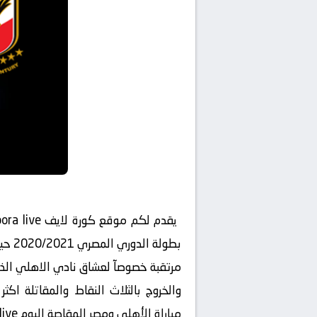
بطول
مرتقبة خصوصآ لعشاق نادي الاهلي الذي
والخروج بالثلاث النقاط والمقاتلة اك
مباراة الأهلي ومصر المقاصة اليوم koora live .