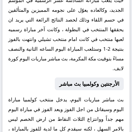
حيث يلعب مباراته السادسة عشر الرسميه في الموسم
الجديد، وكالعاده يعوّل على نجومه المميزين والمتألقين
في حسم اللقاء وذلك لحصد النتائج الرائعة التي يريد ان
يحققها المنتخب في البطولة ، وكانت آخر مباراة رسميه
لعبها منتخب في كانت امام منتخب تشيلي وانتهت بالفوز
بنتيجة 2-1 وستلعب المباراة اليوم الساعه الثانية والنصف
مساءً بتوقيت مكة المكرمة، بث مباشر مباريات اليوم كورة
لايف.
الأرجنتين وكولمبيا بث مباشر
بث مباشر مباريات اليوم، يدخل منتخب كولمبيا مباراة
اليوم وسيقاتل من اجل الفوز ويعد الفوز في مباراة اليوم
مهم جداً ووانتزاع الثلاث النقاط من ارض الخصم ليس
بالامر السهل ، لكنه سيقدم كل ما لدية للفوز بالمباراة ،