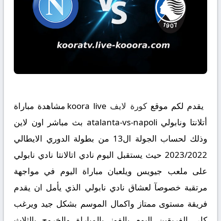
يقدم لكم موقع
كورة لايف
koora live مشاهدة مباراة
أتلانتا ونابولي atalanta-vs-napoli بث مباشر اون لاين
وذلك لحساب الجولة ال13 من بطولة الدوري الايطالي
2023/2022 حيث يستقبل اليوم نادي اتالانتا نادي نابولي
على ملعب جيويس ويلعبان مباراة اليوم في مواجهة
مرتقبة خصوصآ لعشاق نادي نابولي الذي يأمل ان يقدم
فريقة مستوى ممتاز واكمال الموسم بشكل جيد ويرغب
كلى الفريقين اليوم بالفوز بالمباراة والخروج بالثلاث