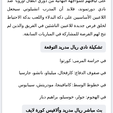
على لياقتهم للمواجهة النهائية من دوري أبطال أوروبا ضد
نادي دورتموند، فلابد أن المدرب انشيلوتي سيجعل
اللاعبين الأساسيين على دكة البدلاء واللعب بدكة الاحتياط
لخلق فرص جديدة للاعبين الناشئين في الفريق والذين لم
تتح لهم الفرصة للمشاركة في المباريات السابقة.
تشكيلة نادي ريال مدريد التوقعة
في حراسة المرمى: كورتوا
في صفوف الدفاع: كارفخال، ميليتاو، ناتشو، جارسيا
في خطوط الوسط: كامافينجا، مودريتش، سيبايوس
في الهجوم: جولر، خوسيلو، براهيم دياز
بث مباشر ريال مدريد وألافيس كورة لايف